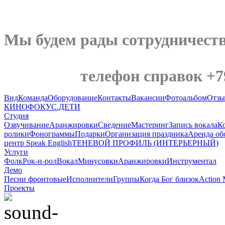
Мы будем рады сотрудничеств
телефон справок +7930
Вид
Команда
Оборудование
Контакты
Вакансии
Фотоальбом
Отз
КИНОФОКУС.ДЕТИ
Студия
Озвучивание
Аранжировки
Сведение
Мастеринг
Запись вокала
К
ролики
Фонограммы
Подарки
Организация праздника
Аренда об
центр Speak English
ТЕНЕВОЙ ПРОФИЛЬ (ИНТЕРЬЕРНЫЙ)
Услуги
Фолк
Рок-н-рол
Вокал
Минусовки
Аранжировки
Инструментал
Демо
Песни фронтовые
Исполнители
Группы
Когда Бог близок
Action 
Проекты