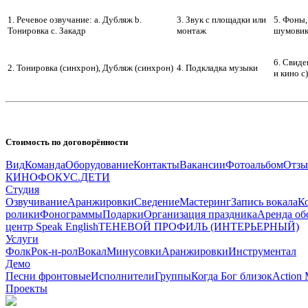
1. Речевое озвучание:
a. Дубляж
b.
3. Звук с площадки
или
5. Фоны
Тонировка
c. Закадр
монтаж
шумови
6. Свиде
2. Тонировка (синхрон)
, Дубляж (синхрон)
4. Подкладка музыки
и кино
c)
Стоимость по договорённости
Вид
Команда
Оборудование
Контакты
Вакансии
Фотоальбом
Отз
КИНОФОКУС.ДЕТИ
Студия
Озвучивание
Аранжировки
Сведение
Мастеринг
Запись вокала
К
ролики
Фонограммы
Подарки
Организация праздника
Аренда об
центр Speak English
ТЕНЕВОЙ ПРОФИЛЬ (ИНТЕРЬЕРНЫЙ)
Услуги
Фолк
Рок-н-рол
Вокал
Минусовки
Аранжировки
Инструментал
Демо
Песни фронтовые
Исполнители
Группы
Когда Бог близок
Action 
Проекты