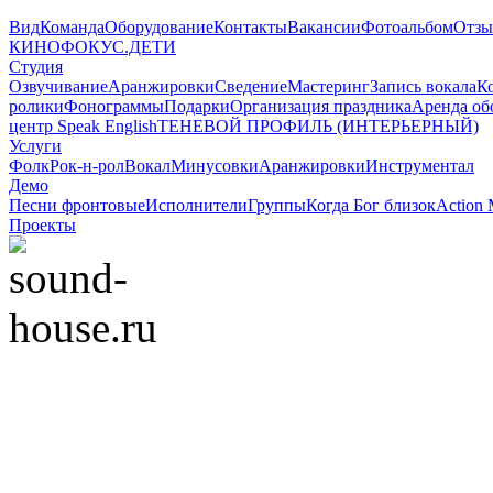
Вид
Команда
Оборудование
Контакты
Вакансии
Фотоальбом
Отз
КИНОФОКУС.ДЕТИ
Студия
Озвучивание
Аранжировки
Сведение
Мастеринг
Запись вокала
К
ролики
Фонограммы
Подарки
Организация праздника
Аренда об
центр Speak English
ТЕНЕВОЙ ПРОФИЛЬ (ИНТЕРЬЕРНЫЙ)
Услуги
Фолк
Рок-н-рол
Вокал
Минусовки
Аранжировки
Инструментал
Демо
Песни фронтовые
Исполнители
Группы
Когда Бог близок
Action 
Проекты
© 2008-2022 Sound-Ho